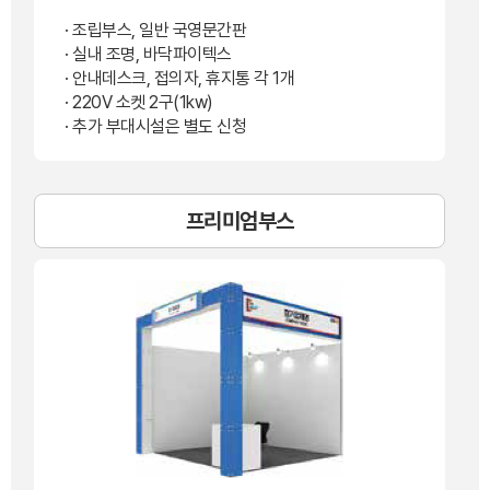
· 조립부스, 일반 국영문간판
· 실내 조명, 바닥파이텍스
· 안내데스크, 접의자, 휴지통 각 1개
· 220V 소켓 2구(1kw)
· 추가 부대시설은 별도 신청
프리미엄부스