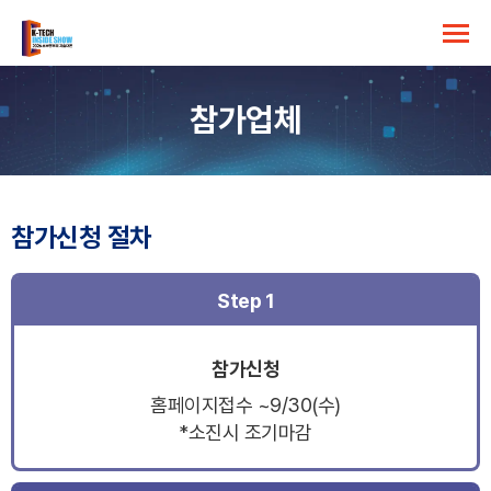
참가업체
참가신청 절차
Step 1
참가신청
홈페이지접수 ~9/30(수)
*소진시 조기마감