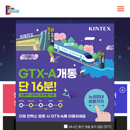
[닫기]
24시간 동안 창을 열지 않음
전시부스
참관객
브로슈어
참가신청
사전등록
다운로드
[닫기]
24시간 동안 창을 열지 않음