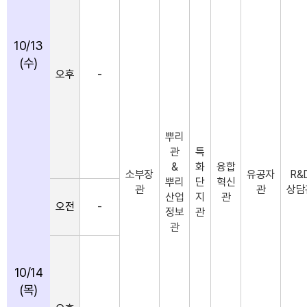
10/13
(수)
오후
-
뿌리
관
특
&
화
융합
소부장
유공자
R&
뿌리
단
혁신
관
관
상담
산업
지
관
오전
-
정보
관
관
10/14
(목)