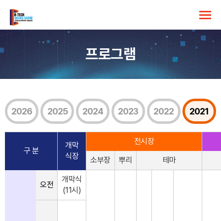
프로그램
2026
2025
2024
2023
2022
2021
전시장
개막
구 분
식장
소부장
뿌리
테마
개막식
오전
(11시)