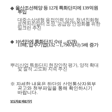
◆
울산조선해양 등
12
개 특화단지에
139
억원
투입
대중소상생형 용접인력
양성
,
청년친화형
표면처리일터 조성
,
공급망 안정화를 위한
밀크런 추진
◆
10
년만에 특화단지 수
(4
→
45
개
)
11
배
,
입주기업
(332
→
1,790
개사
) 5
배 증가
뿌리산업 특화단지 현장안착 평가
,
양적 확대
및 질적 고도화 지속 추진
※ 자세한 내용은 하단의 산업통상자원부
공고와 첨부파일을 통해 확인하시기
바랍
니다.
보도자료 바로가기