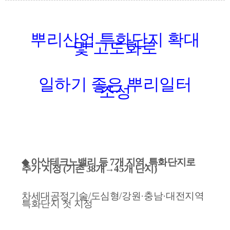
뿌리산업 특화단지 확대
및 고도화로
일하기 좋은 뿌리일터
조성
◆
아산테크노밸리 등
7
개 지역
,
특화단지로
추가 지정
(
기존
38
개
→
45
개 단지
)
차세대공정기술
/
도심형
/
강원
·
충남
·
대전지역
특화단지 첫 지정