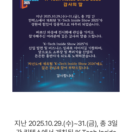
지난
2025.10.29.(
수
)~31.(
금
),
총
3
일